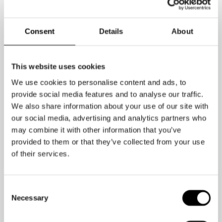
Mehr Multitasking → höhere
allostatische Belastung → größere
Consent
Details
About
Stressanfälligkeit.
Hinzu kommt der damit einhergehende
This website uses cookies
Rückgang des Serotoninspiegels, der
sich direkt auf Ihre Stimmung auswirkt,
We use cookies to personalise content and ads, to
provide social media features and to analyse our traffic.
sowie die Tatsache, dass ein ständiger
We also share information about your use of our site with
„Einsatzmodus“ Ihren IQ um bis zu 10
our social media, advertising and analytics partners who
Punkte senken kann (vergleichbar mit
may combine it with other information that you’ve
den Auswirkungen des
provided to them or that they’ve collected from your use
Marihuanakonsums!) – es ist also klar,
of their services.
dass dies keine gute Entwicklung ist!
Consent
Aber warum tun wir das dann? Nun, das
Necessary
Selection
Gehirn liebt Abwechslung. Durch
Multitasking regen Sie dieses