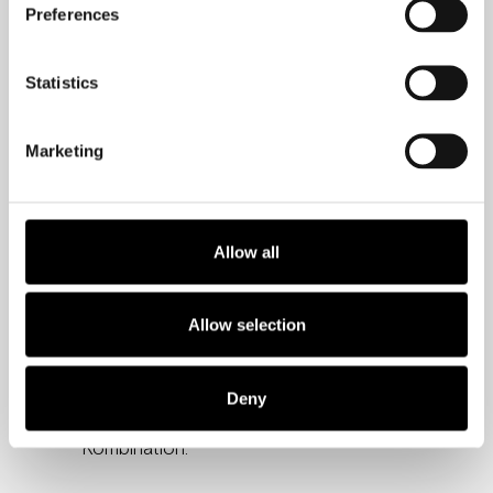
Preferences
angeborene Bedürfnis an, allerdings auf
Kosten der Produktivität, des
Statistics
Wohlbefindens und der emotionalen
Stabilität.
Marketing
Der beste Weg, um nicht in
Ablenkungen und Multitasking zu
verfallen, besteht darin, alles daran zu
Allow all
setzen, diese Möglichkeit von
vornherein auszuschließen.
Kombinieren Sie dies mit einer
Allow selection
kreativen Methode, um das Streben
Ihres Gehirns nach Neuem anzuregen,
Deny
und Sie haben eine unschlagbare
Kombination.