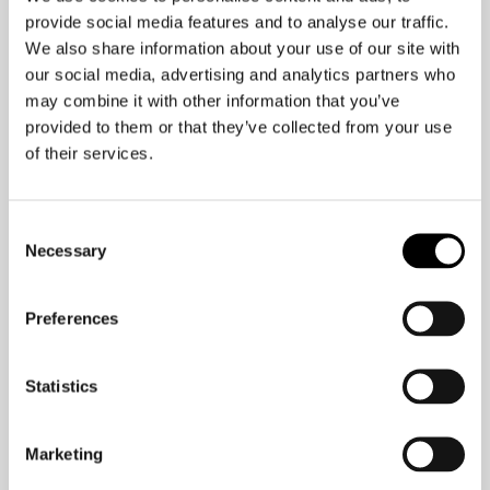
Nachdenken eine gute Gelegenheit
provide social media features and to analyse our traffic.
entgehen lassen?
We also share information about your use of our site with
our social media, advertising and analytics partners who
may combine it with other information that you’ve
Ich würde wetten, dass die Antwort
provided to them or that they’ve collected from your use
„Ja“ lautet, zumindest einmal.
of their services.
Wenn wir unsere Entscheidungen zu
sehr überdenken, sind wir am Ende
Consent
weniger zufrieden mit ihnen.
Necessary
Selection
Manchmal müssen wir einfach unserem
Preferences
Bauchgefühl vertrauen und unser
höheres Gehirn bitten, für einen
Statistics
Moment abzuschalten.
Nicht alle „richtigen“ Entscheidungen
Marketing
müssen auf intensiver Prüfung und
objektiver Argumentation beruhen.