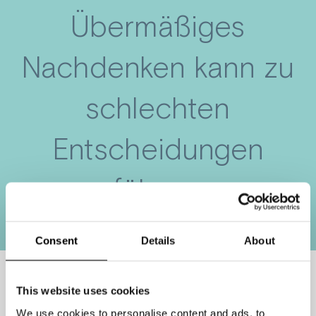
Übermäßiges
Nachdenken kann zu
schlechten
Entscheidungen
führen.
Consent
Details
About
This website uses cookies
Haben Sie sich jemals durch zu viel
We use cookies to personalise content and ads, to