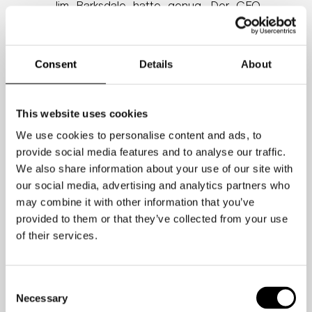
Jim Barksdale hatte genug. Der CEO
des Webbrowser-Pioniers Netscape
hatte es satt, darauf zu warten, dass
die Nachtschwärmer des
Consent
Details
About
Unternehmens zur regulären
Morgenbesprechung erschienen.
This website uses cookies
We use cookies to personalise content and ads, to
Schließlich ergriff er Maßnahmen. Als
provide social media features and to analyse our traffic.
die Zeit für das Treffen gekommen war,
We also share information about your use of our site with
schloss Barksdale die Tür ab und
our social media, advertising and analytics partners who
sperrte einen der berüchtigtsten
may combine it with other information that you’ve
Wiederholungstäter aus.
provided to them or that they’ve collected from your use
of their services.
Das wäre keine große Sache gewesen,
wenn da nicht eine Sache wäre. Der
Consent
Mann, den Barksdale ausschließen
Necessary
Selection
wollte, war kein anderer als Marc