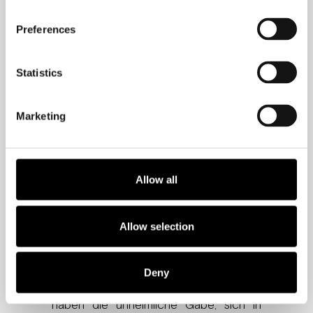
Andreessen, einer der Gründer des
Preferences
Unternehmens.
Was Barksdale tat, erforderte viel Mut,
Statistics
aber sein überstürzter Schritt brachte
Ergebnisse. Von diesem Zeitpunkt an
Marketing
wurde Andreessen zu einem der
pünktlichsten Mitglieder des Teams.
Allow all
In mancherlei Hinsicht hatte Barksdale
Glück. Als er schließlich die Türen
verschloss, war es vielleicht schon zu
Allow selection
spät, um die dysfunktionale Routine von
Andreessen zu ändern. Vereinzelte
Deny
schlechte Handlungen von heute
haben die unheimliche Gabe, sich in