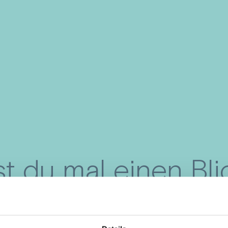
st du mal einen Bli
ein Gehirn werfe