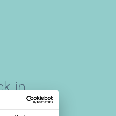
ck in
n?