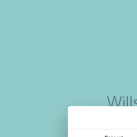
Will
m