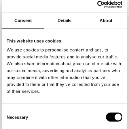
einen Neffen, dem ich einige Grenzen
setze. Es gibt einige Dinge, die ich
Consent
Details
About
nicht zulasse; ich möchte sie nicht in
einem sozialen Netzwerk sehen.
This website uses cookies
"Ich glaube nicht an eine übermäßige
We use cookies to personalise content and ads, to
Nutzung [der Technologie]. Ich bin kein
provide social media features and to analyse our traffic.
Mensch, der sagt, dass wir Erfolg
We also share information about your use of our site with
haben, wenn wir sie die ganze Zeit
our social media, advertising and analytics partners who
may combine it with other information that you’ve
benutzen. Das ist überhaupt nicht
provided to them or that they’ve collected from your use
meine Meinung."
of their services.
"Es gibt immer noch Konzepte, über die
man sprechen und die man verstehen
Consent
Necessary
will. Sollte man in einem Literaturkurs
Selection
viel Technologie einsetzen?