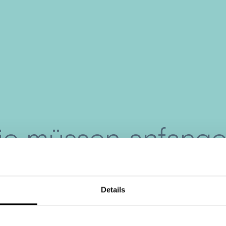
ie müssen anfange
mehr zuzuhören
Details