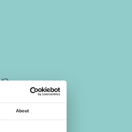
n,
About