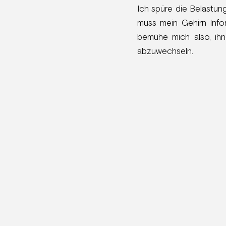
Ich spüre die Belastung
muss mein Gehirn Info
bemühe mich also, ih
abzuwechseln.
Es ist eine kleine Sach