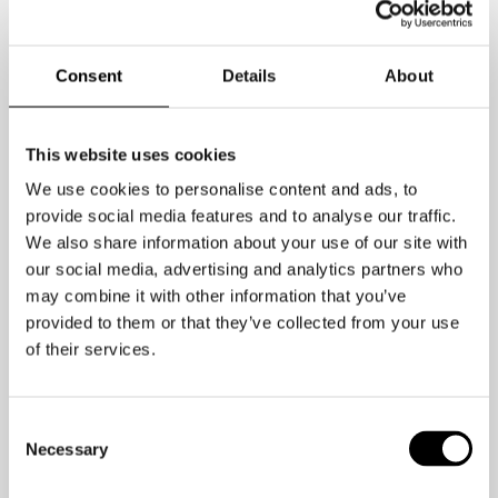
oder ständige Ablenkungen Ihre
Produktivität und Ihr Glück
Consent
Details
About
beeinträchtigen? Die
Neurowissenschaft ist die Rettung!
This website uses cookies
Hier ist ein einfaches Prinzip, das wie
We use cookies to personalise content and ads, to
ein Zauber wirkt: Befreie deinen Körper
provide social media features and to analyse our traffic.
und dein Gehirn wird folgen. Es ist
We also share information about your use of our site with
unmöglich, dass sich Ihr Gehirn
our social media, advertising and analytics partners who
may combine it with other information that you’ve
gestresst fühlt, wenn Ihr Körper völlig
provided to them or that they’ve collected from your use
entspannt ist. Lassen Sie es mich Ihnen
of their services.
erklären: Dein Gehirn ist ein Teil deines
Körpers.
Consent
Necessary
Wenn Ihr Körper glücklich ist, nimmt Ihr
Selection
Gehirn diese Schwingungen auf. Sie